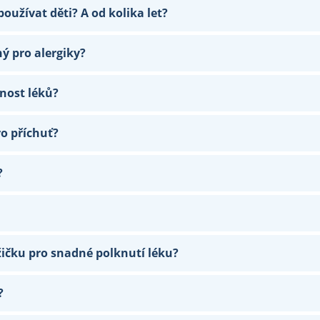
oužívat děti? A od kolika let?
ný pro alergiky?
nnost léků?
ro příchuť?
?
žičku pro snadné polknutí léku?
?