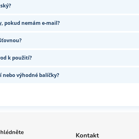
nský?
ky, pokud nemám e-mail?
išťovnou?
od k použití?
ní nebo výhodné balíčky?
hlédněte
Kontakt