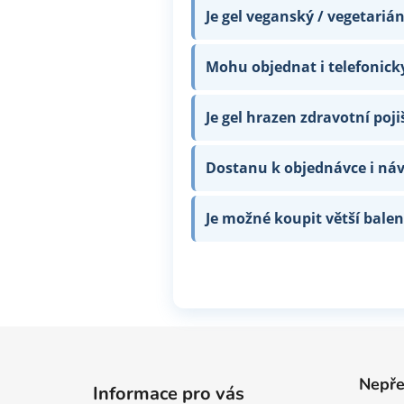
Je gel veganský / vegetariá
Mohu objednat i telefonic
Je gel hrazen zdravotní poj
Dostanu k objednávce i náv
Je možné koupit větší bale
Z
á
Nepře
Informace pro vás
p