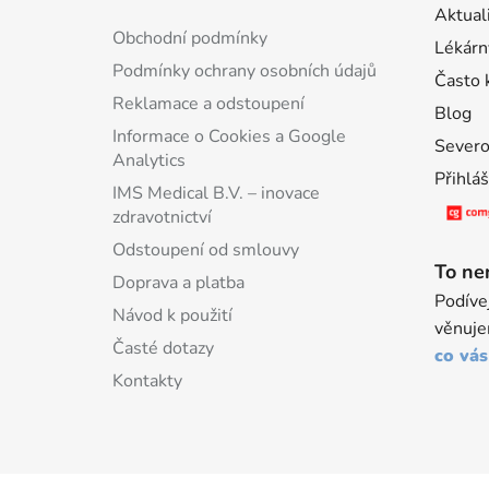
Aktual
a
Obchodní podmínky
Lékárn
t
Podmínky ochrany osobních údajů
í
Často 
Reklamace a odstoupení
Blog
Informace o Cookies a Google
Severo
Analytics
Přihlá
IMS Medical B.V. – inovace
zdravotnictví
Odstoupení od smlouvy
To ne
Doprava a platba
Podíve
Návod k použití
věnuje
Časté dotazy
co vás
Kontakty