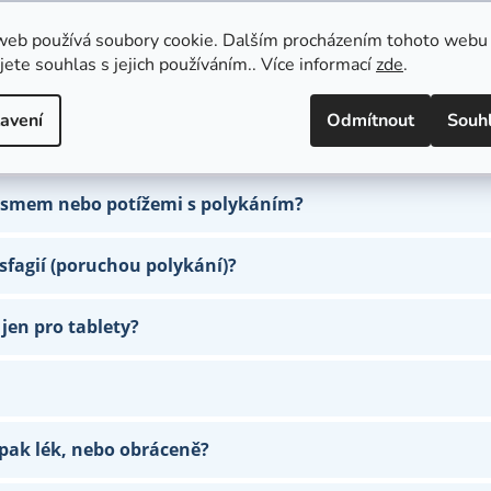
ch polykání po mrtvici?
web používá soubory cookie. Dalším procházením tohoto webu
jete souhlas s jejich používáním.. Více informací
zde
.
t?
avení
Odmítnout
Souh
ží?
utismem nebo potížemi s polykáním?
sfagií (poruchou polykání)?
 jen pro tablety?
 pak lék, nebo obráceně?