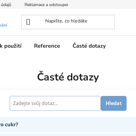
 údajů
Reklamace a odstoupení
Informace o Cookies a Goog
k použití
Reference
Časté dotazy
Časté dotazy
Hledat
ro cukr?