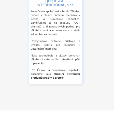
QUICKSEAL
INTERNATIONAL, s.r.o.
Jsme česká společnost s téměř 20letou
historií v oblasti humánní medicíny v
České a Slovenské republice.
Zaměřujeme se na dodávky POCT
přístrojů a diagnostických potřeb pro
lékařské ordinace, nemocnice a další
zdravotnická zařízení.
Poskytujeme ověřené přístroje a
kvalitní servis pro humánní i
veterinární medicínu.
Naše technologie a služby pomáhají
lékařům i veterinářům zefektivnit péči
o pacienty.
Pro Českou a Slovenskou republiku
působíme jako
oficiální distributor
produktů značky Severo®
.