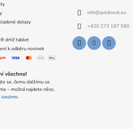
ity
info
@
quickseal.eu
y
kladené dotazy
+420 273 167 580
® drtič tablet
šení k odběru novinek
ní všechno!
jte se, čemu dalšímu se
me – možná najdete něco,
 zaujme.