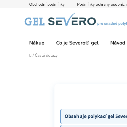
Přejít
Obchodní podmínky
Podmínky ochrany osobních
na
obsah
Nákup
Co je Severo® gel
Návod 
Domů
/
Časté dotazy
Obsahuje polykací gel Seve