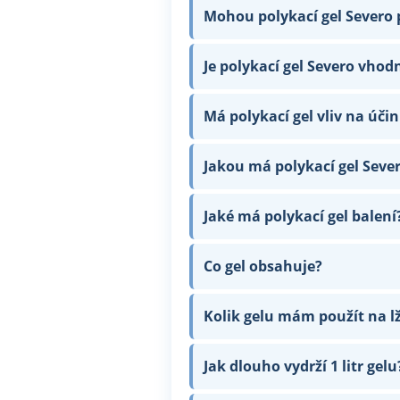
Mohou polykací gel Severo p
Je polykací gel Severo vhod
Má polykací gel vliv na úči
Jakou má polykací gel Seve
Jaké má polykací gel balení
Co gel obsahuje?
Kolik gelu mám použít na l
Jak dlouho vydrží 1 litr gelu