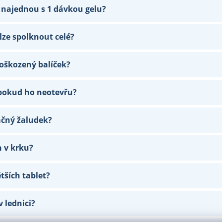
 najednou s 1 dávkou gelu?
 lze spolknout celé?
poškozený balíček?
 pokud ho neotevřu?
ačný žaludek?
h v krku?
tších tablet?
v lednici?