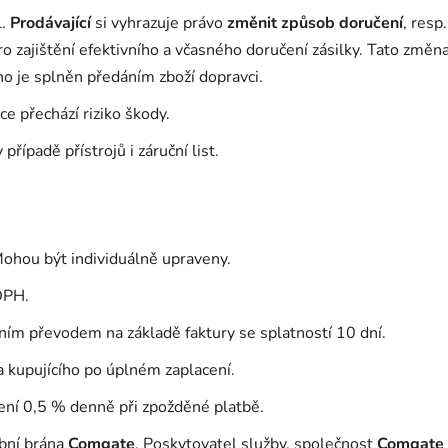
L.
Prodávající
si vyhrazuje právo
změnit způsob doručení
, resp
 zajištění efektivního a včasného doručení zásilky. Tato změna
ho je splněn předáním zboží dopravci.
e přechází riziko škody.
 případě přístrojů i záruční list.
ohou být individuálně upraveny.
DPH.
ím převodem na základě faktury se splatností 10 dní.
a kupujícího po úplném zaplacení.
lení 0,5 % denně při zpožděné platbě.
ební brána
Comgate
. Poskytovatel služby, společnost
Comgate 