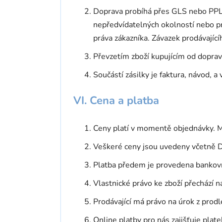
Doprava probíhá přes GLS nebo PP
nepředvídatelných okolností nebo pro
práva zákazníka. Závazek prodávající
Převzetím zboží kupujícím od dopravc
Součástí zásilky je faktura, návod, a v
VI. Cena a platba
Ceny platí v momentě objednávky. M
Veškeré ceny jsou uvedeny včetně 
Platba předem je provedena bankovn
Vlastnické právo ke zboží přechází n
Prodávající má právo na úrok z prod
Online platby pro nás zajišťuje plat