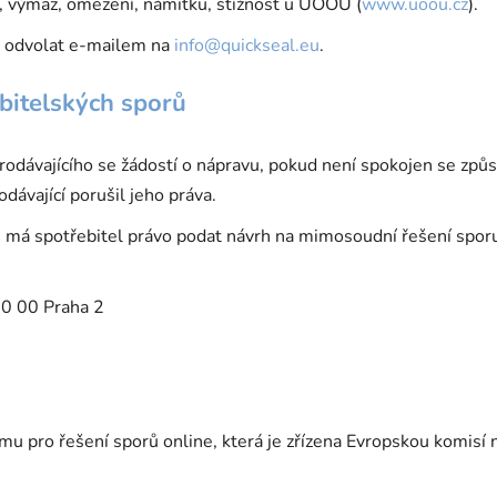
u, výmaz, omezení, námitku, stížnost u ÚOOÚ (
www.uoou.cz
).
v odvolat e-mailem na
info@quickseal.eu
.
bitelských sporů
rodávajícího se žádostí o nápravu, pokud není spokojen se způs
dávající porušil jeho práva.
, má spotřebitel právo podat návrh na mimosoudní řešení sporu
0 00 Praha 2
mu pro řešení sporů online, která je zřízena Evropskou komisí 