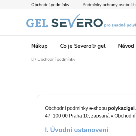
Přejít
Obchodní podmínky
Podmínky ochrany osobních
na
obsah
Nákup
Co je Severo® gel
Návod 
Domů
/
Obchodní podmínky
Obchodní podmínky e-shopu
polykacigel
47, 100 00 Praha 10, zapsaná v Obchodní
I. Úvodní ustanovení