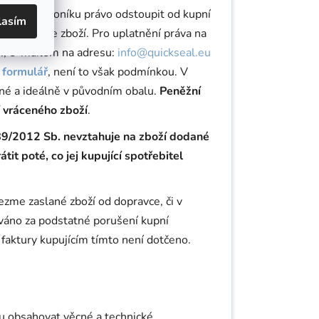
nského zákoníku právo odstoupit od kupní
lasím
e převezme zboží. Pro uplatnění práva na
., e-mailem na adresu:
info@quickseal.eu
 formulář
, není to však podmínkou. V
ěné a ideálně v původním obalu.
Peněžní
í vráceného zboží
.
. 89/2012 Sb. nevztahuje na zboží dodané
t poté, co jej kupující spotřebitel
ezme zaslané zboží od dopravce, či v
žováno za podstatné porušení kupní
aktury kupujícím tímto není dotčeno.
ou obsahovat věcné a technické