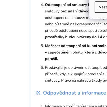
Odstoupení od smlouvy kupujícím, k
Nast
smlouvy
bez udání důvodu do 14 d
odstoupení od smlouvy musí kupují
nebo písemně na korespondenční adr
případě odstoupení nese spotřebitel
prostředky budou vráceny do 14 d
Možnost odstoupení od kupní smlouv
v zapečetěném obalu, které z důvodu
porušil.
Prodávající je oprávněn odstoupit od
případě, kdy je kupující v prodlení 
smlouvy. Právo na náhradu škody pr
IX. Odpovědnost a informace
Informace o zboží nabízeném v inter