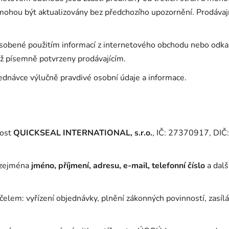
 mohou být aktualizovány bez předchozího upozornění. Prodávaj
ůsobené použitím informací z internetového obchodu nebo odka
též písemně potvrzeny prodávajícím.
jednávce výlučně pravdivé osobní údaje a informace.
nost
QUICKSEAL INTERNATIONAL, s.r.o.
, IČ: 27370917, DIČ
 zejména
jméno, příjmení, adresu, e-mail, telefonní číslo
a dalš
čelem: vyřízení objednávky, plnění zákonných povinností, zasíl