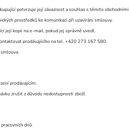
upující potvrzuje její závaznost a souhlas s těmito obchodním
nických prostředků ke komunikaci při uzavírání smlouvy.
í její kopii na e-mail, pokud jej správně uvedl.
kontaktovat prodávajícího na tel. +420 273 167 580.
 smlouva.
rzení prodávajícím.
návku zrušit z důvodu nedostupnosti zboží.
 pracovních dnů.