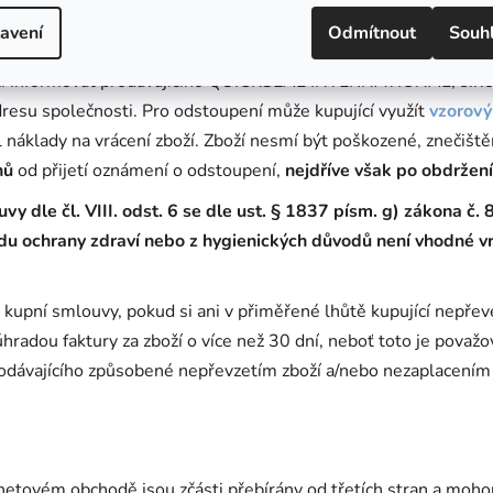
terý je spotřebitel:
kupující - spotřebitel má dle § 1829 obča
avení
Odmítnout
Souh
nů
ode dne, kdy on nebo jím určená osoba, odlišná od přepravc
cí informovat prodávajícího QUICKSEAL INTERNATIONAL, s.r.o
esu společnosti. Pro odstoupení může kupující využít
vzorový
 náklady na vrácení zboží. Zboží nesmí být poškozené, znečišt
nů
od přijetí oznámení o odstoupení,
nejdříve však po obdržen
y dle čl. VIII. odst. 6 se dle ust. § 1837 písm. g) zákona č
 ochrany zdraví nebo z hygienických důvodů není vhodné vráti
 kupní smlouvy, pokud si ani v přiměřené lhůtě kupující nepřev
s úhradou faktury za zboží o více než 30 dní, neboť toto je pova
odávajícího způsobené nepřevzetím zboží a/nebo nezaplacením f
netovém obchodě jsou zčásti přebírány od třetích stran a moh