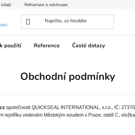
 údajů
Reklamace a odstoupení
Informace o Cookies a Goog
k použití
Reference
Časté dotazy
Obchodní podmínky
.cz
společnosti QUICKSEAL INTERNATIONAL, s.r.o., IČ: 27370
m rejstříku vedeném Městským soudem v Praze, oddíl C, vložk