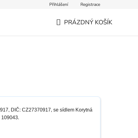
Přihlášení
Registrace
le Analytics
IMS Medical B.V. – inovace zdravotnictví
Odsto
PRÁZDNÝ KOŠÍK
NÁKUPNÍ
KOŠÍK
917, DIČ: CZ27370917, se sídlem Korytná
a 109043.