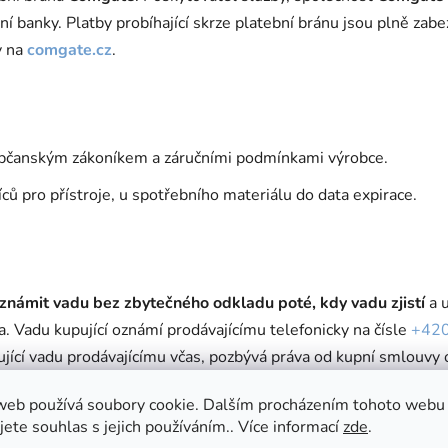
 banky. Platby probíhající skrze platební bránu jsou plně zab
y na
comgate.cz
.
občanským zákoníkem a záručními podmínkami výrobce.
ů pro přístroje, u spotřebního materiálu do data expirace.
oznámit vadu bez zbytečného odkladu poté, kdy vadu zjistí
a u
 Vadu kupující oznámí prodávajícímu telefonicky na čísle
+420
ující vadu prodávajícímu včas, pozbývá práva od kupní smlouvy 
vat opravu, výměnu, slevu nebo odstoupit od smlouvy dle pova
web používá soubory cookie. Dalším procházením tohoto webu
jete souhlas s jejich používáním.. Více informací
zde
.
cky nebo e-mailem, a zboží uchovat k posouzení.