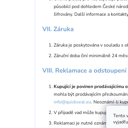
působící pod dohledem České národní
šifrovány. Další informace a kontakt
VII. Záruka
Záruka je poskytována v souladu s 
Záruční doba činí minimálně 24 měsíc
VIII. Reklamace a odstoupení
Kupující je povinen prodávajícímu 
mohla být prodávajícím přezkoumána.
info@quickseal.eu
. Neoznámí-li kup
V případě vad může kupující požado
Tento 
vyjadřu
Reklamaci je nutné oznámit telefoni