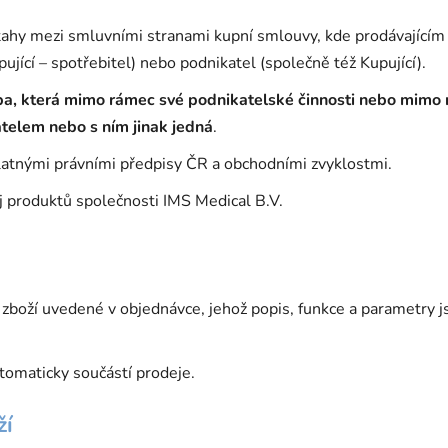
ztahy mezi smluvními stranami kupní smlouvy, kde prodávajíc
pující – spotřebitel) nebo podnikatel (společně též Kupující).
ba, která mimo rámec své podnikatelské činnosti nebo mim
telem nebo s ním jinak jedná
.
latnými právními předpisy ČR a obchodními zvyklostmi.
j produktů společnosti IMS Medical B.V.
boží uvedené v objednávce, jehož popis, funkce a parametry 
tomaticky součástí prodeje.
ží