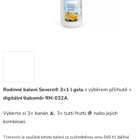
Rodinné balení Severo® 3×1 l gelu
s výběrem příchutě +
digitální tlakoměr RN‑032A
.
Vyberte si 3× banán 🍌, 3× tutti frutti 🍇 nebo jejich
kombinaci.
Tlakoměr
je součástí tohoto balení za zvýhodněnou cenu 560 Kč (běžná