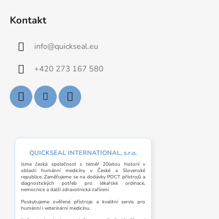
Kontakt
info
@
quickseal.eu
+420 273 167 580
QUICKSEAL INTERNATIONAL, s.r.o.
Jsme česká společnost s téměř 20letou historií v
oblasti humánní medicíny v České a Slovenské
republice. Zaměřujeme se na dodávky POCT přístrojů a
diagnostických potřeb pro lékařské ordinace,
nemocnice a další zdravotnická zařízení.
Poskytujeme ověřené přístroje a kvalitní servis pro
humánní i veterinární medicínu.