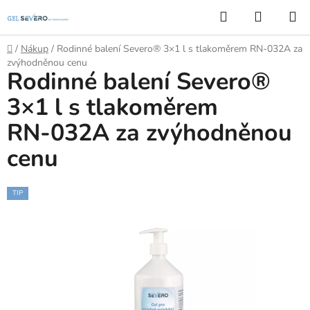
Přejít
Hledat
NÁKUP
na
KOŠÍK
obsah
Domů
/
Nákup
/
Rodinné balení Severo® 3×1 l s tlakoměrem RN‑032A za
zvýhodněnou cenu
Rodinné balení Severo®
3×1 l s tlakoměrem
RN‑032A za zvýhodněnou
cenu
TIP